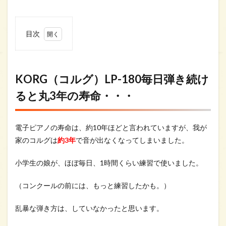
目次
0.1
KORG（コ
ルグ）LP-
KORG（コルグ）LP-180毎日弾き続け
180毎日弾
き続ける
ると丸3年の寿命・・・
と丸3年の
寿
命・・・
電子ピアノの寿命は、約10年ほどと言われていますが、我が
1
家のコルグは
約3年
で音が出なくなってしまいました。
小学生の娘が、ほぼ毎日、1時間くらい練習で使いました。
（コンクールの前には、もっと練習したかも。）
乱暴な弾き方は、していなかったと思います。