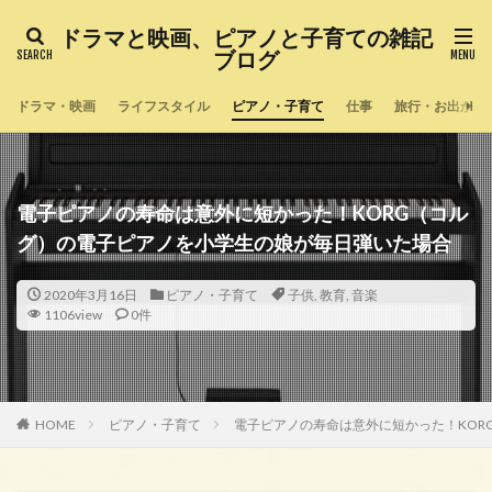
ドラマと映画、ピアノと子育ての雑記
ブログ
ドラマ・映画
ライフスタイル
ピアノ・子育て
仕事
旅行・お出かけ
電子ピアノの寿命は意外に短かった！KORG（コル
グ）の電子ピアノを小学生の娘が毎日弾いた場合
2020年3月16日
ピアノ・子育て
子供
,
教育
,
音楽
1106view
0件
HOME
ピアノ・子育て
電子ピアノの寿命は意外に短かった！KOR