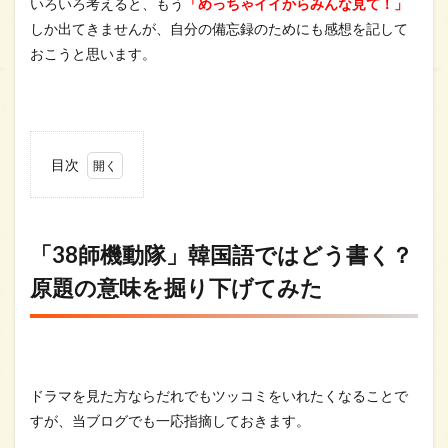
いろいろ考えると、もう
「めっちゃイイからみんな見て！」
しか出てきませんが、自分の備忘録のためにも感想を記して
おこうと思います。
目次
1
「38
師機
動
「38師機動隊」韓国語ではどう書く？
隊」
原題の意味を掘り下げてみた
韓国
語で
はど
う書
く？
原題
の意
ドラマを見た方ならだれでもツッコミをいれたくなることで
味を
すが、当ブログでも一応指摘しておきます。
掘り
下げ