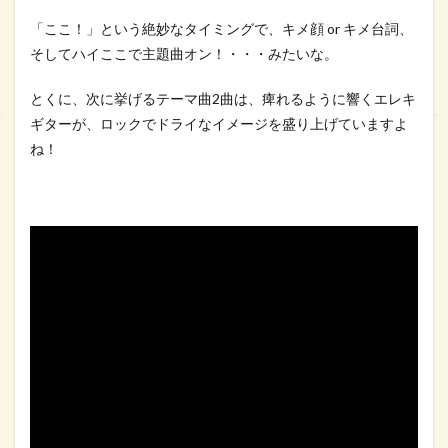
「ここ！」という絶妙なタイミングで、キメ顔 or キメ台詞、
そしてハイここで主題曲オン！・・・みたいな。
とくに、次に挙げるテーマ曲2曲は、痺れるように響くエレキ
ギターが、ロックでドライなイメージを盛り上げていますよ
ね！