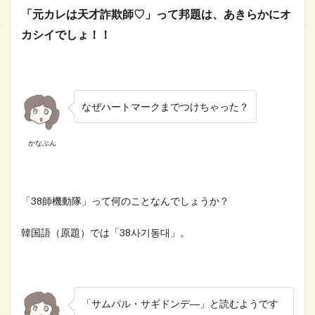
てみ
「元カレは天才詐欺師♡」って邦題は、あきらかにオ
た
カシイでしょ！！
2
【ネ
タバ
レな
し】
なぜハートマークまでつけちゃった？
元カ
レは
天才
かなぶん
詐欺
師の
あら
すじ
「38師機動隊」って何のことなんでしょうか？
3
キャ
韓国語（原題）では「38사기동대」。
スト
（登
場人
物）
4
「サムパル・サギドンデ―」と読むようです
元カ