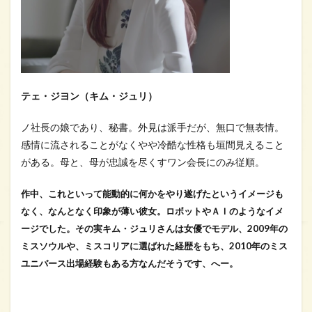
テェ・ジヨン（キム・ジュリ）
ノ社長の娘であり、秘書。外見は派手だが、無口で無表情。
感情に流されることがなくやや冷酷な性格も垣間見えること
がある。母と、母が忠誠を尽くすワン会長にのみ従順。
作中、これといって能動的に何かをやり遂げたというイメージも
なく、なんとなく印象が薄い彼女。ロボットやＡＩのようなイメ
ージでした。その実キム・ジュリさんは女優でモデル、2009年の
ミスソウルや、ミスコリアに選ばれた経歴をもち、2010年のミス
ユニバース出場経験もある方なんだそうです、へー。