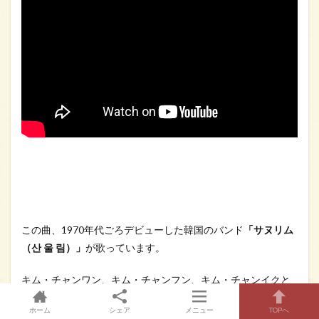
この曲、1970年代ごろデビューした韓国のバンド
「サヌリム
（산 울 림）」
が歌っています。
キム・チャンワン、キム・チャンフン、キム・チャンイクと
いう3人の兄弟がメンバーだとか。
ホーム
シェア
メニュー
TOPへ