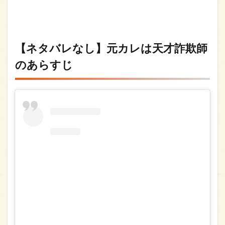
元カレ
は天才
詐欺師
の感想
「ソ・
【ネタバレなし】元カレは天才詐欺師
イング
クにな
のあらすじ
ら騙さ
れても
いい」