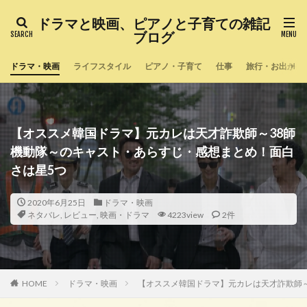
ドラマと映画、ピアノと子育ての雑記
ブログ
ドラマ・映画
ライフスタイル
ピアノ・子育て
仕事
旅行・お出かけ
【オススメ韓国ドラマ】元カレは天才詐欺師～38師
機動隊～のキャスト・あらすじ・感想まとめ！面白
さは星5つ
2020年6月25日
ドラマ・映画
ネタバレ
,
レビュー
,
映画・ドラマ
4223view
2件
HOME
ドラマ・映画
【オススメ韓国ドラマ】元カレは天才詐欺師～