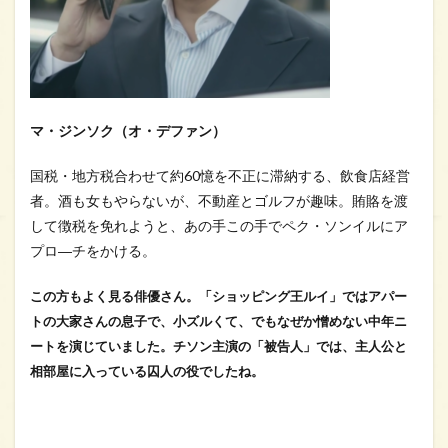
マ・ジンソク（オ・デファン）
国税・地方税合わせて約60憶を不正に滞納する、飲食店経営
者。酒も女もやらないが、不動産とゴルフが趣味。賄賂を渡
して徴税を免れようと、あの手この手でペク・ソンイルにア
プロ―チをかける。
この方もよく見る俳優さん。「ショッピング王ルイ」ではアパー
トの大家さんの息子で、小ズルくて、でもなぜか憎めない中年ニ
ートを演じていました。チソン主演の「被告人」では、主人公と
相部屋に入っている囚人の役でしたね。