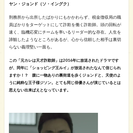
ヤン・ジョンド（ソ・イングク）
刑務所から出所したばかりにもかかわらず、税金徴収局の職
員ばかりをターゲットにして詐欺を働く詐欺師。頭の回転が
速く、臨機応変にチームを率いるリーダー的な存在。人生を
諦観したようなところがあるが、心から信頼した相手は裏切
らない義理堅い一面も。
この「元カレは天才詐欺師」は2016年に放送されたドラマです
が、同年に「ショッピング王ルイ」が放送されたなんて信じられ
ますか！？ 腹に一物ありの裏街道を歩くジョンドと、天使のよ
うに純粋な王子様ジソン。とても同じ俳優さんが演じているとは
思えない出来ばえとなっています。