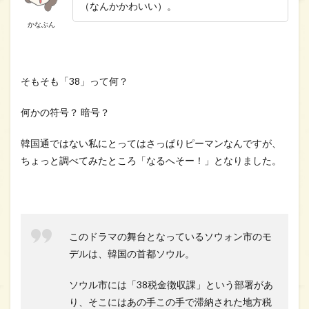
（なんかかわいい）。
レは
天才
かなぶん
詐欺
師～
38
師機
そもそも「38」って何？
動隊
～の
挿入
何かの符号？ 暗号？
歌・
OST
韓国通ではない私にとってはさっぱりピーマンなんですが、
を調
べて
ちょっと調べてみたところ「なるへそー！」となりました。
みた
5
ドラ
マが
作ら
このドラマの舞台となっているソウォン市のモ
れた
デルは、韓国の首都ソウル。
背景
に注
目！
ソウル市には「38税金徴収課」という部署があ
作家
り、そこにはあの手この手で滞納された地方税
が3