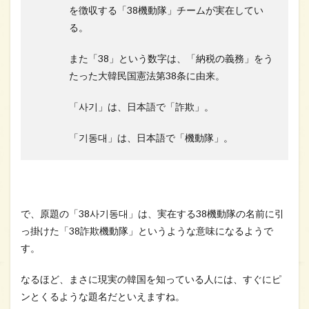
か月
を徴収する「38機動隊」チームが実在してい
常駐
る。
取材
した
また「38」という数字は、「納税の義務」をう
5.1
たった大韓民国憲法第38条に由来。
「演
技人
生の
「사기」は、日本語で「詐欺」。
ター
ニン
「기동대」は、日本語で「機動隊」。
グポ
イン
ト」
と
ソ・
イン
で、原題の「38사기동대」は、実在する38機動隊の名前に引
グク
氏に
っ掛けた「38詐欺機動隊」というような意味になるようで
言わ
す。
しめ
た作
なるほど、まさに現実の韓国を知っている人には、すぐにピ
品
ンとくるような題名だといえますね。
6