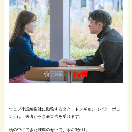
2
ドラ
マ
「あ
る
日、
私の
家の
玄関
に滅
亡が
入っ
てき
た」
のこ
こが
面白
い！
感想
（ネ
タバ
ウェブ小説編集社に勤務するタク・ドンギョン（パク・ボヨ
レあ
ン）は、医者から余命宣告を受けます。
り）
2.1
頭の中にできた腫瘍のせいで、余命3か月。