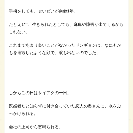
キャ
スト
手術をしても、せいぜいが余命1年。
が美
男美
女ぞ
たとえ1年、生きられたとしても、麻痺や障害が出てくるかも
ろい
しれない。
だっ
た！
これまであまり良いことがなかったドンギョンは、なにもか
2.2
もを達観したような顔で、涙も出ないのでした。
設定
が独
創的
なフ
ァン
タジ
ーロ
しかもこの日はサイアクの一日。
マン
スだ
っ
既婚者だと知らずに付き合っていた恋人の奥さんに、水をぶ
た！
っかけられる。
2.3
ウェ
会社の上司から怒鳴られる。
ブ小