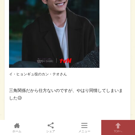
イ・ヒョンギュ役のカン・テオさん
三角関係だから仕方ないのですが、やはり同情してしまいま
した😥
ドラマ「ある日、私の家の玄関に滅亡
ホーム
シェア
メニュー
TOPへ