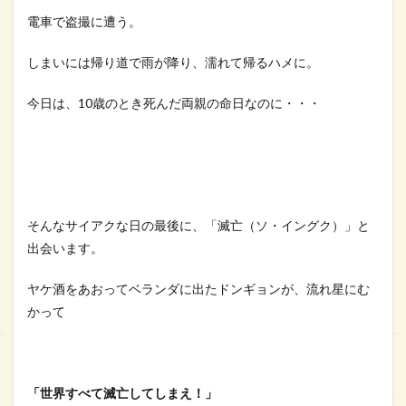
説作
電車で盗撮に遭う。
家と
編集
者の
しまいには帰り道で雨が降り、濡れて帰るハメに。
やり
とり
今日は、10歳のとき死んだ両親の命日なのに・・・
が面
白か
っ
た！
2.4
ラス
トが
そんなサイアクな日の最後に、「滅亡（ソ・イングク）」と
ハッ
出会います。
ピー
エン
ドだ
ヤケ酒をあおってベランダに出たドンギョンが、流れ星にむ
っ
かって
た！
3
ドラ
マ
「世界すべて滅亡してしまえ！」
「あ