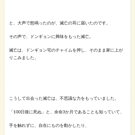
る
日、
私の
家の
と、大声で怒鳴ったのが、滅亡の耳に届いたのです。
玄関
に滅
亡が
その声で、ドンギョンに興味をもった滅亡。
入っ
てき
滅亡は、ドンギョン宅のチャイムを押し、そのまま家に上が
た」
感想
りこみました。
まと
め！
こうして出会った滅亡は、不思議な力をもっていました。
「100日後に死ぬ」と、余命3か月であることも知っていて、
手を触れずに、自在にものを動かしたり、