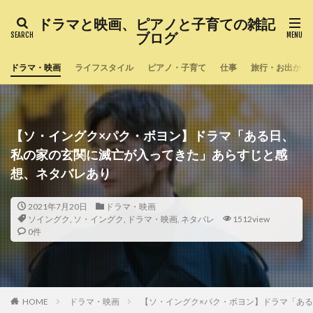
ドラマと映画、ピアノと子育ての雑記
ブログ
ドラマ・映画
ライフスタイル
ピアノ・子育て
仕事
旅行・お出かけ
【ソ・イングク×パク・ボヨン】ドラマ「ある日、
私の家の玄関に滅亡が入ってきた」あらすじと感
想、ネタバレあり
2021年7月20日
ドラマ・映画
ソイングク
,
ソ・イングク
,
ドラマ・映画
,
ネタバレ
1512view
0件
HOME
ドラマ・映画
【ソ・イングク×パク・ボヨン】ドラマ「あ