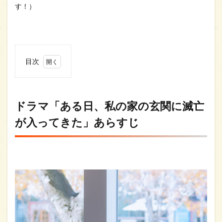
す！）
目次
1
ドラ
マ
「あ
ドラマ「ある日、私の家の玄関に滅亡
る
が入ってきた」あらすじ
日、
私の
家の
玄関
に滅
亡が
入っ
てき
た」
あら
すじ