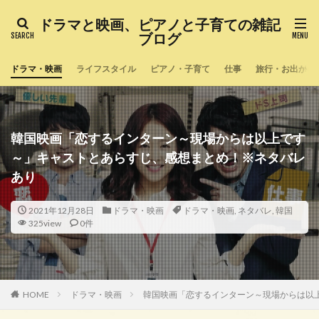
ドラマと映画、ピアノと子育ての雑記
ブログ
ドラマ・映画
ライフスタイル
ピアノ・子育て
仕事
旅行・お出かけ
韓国映画「恋するインターン～現場からは以上です
～」キャストとあらすじ、感想まとめ！※ネタバレ
あり
2021年12月28日
ドラマ・映画
ドラマ・映画
,
ネタバレ
,
韓国
325view
0件
HOME
ドラマ・映画
韓国映画「恋するインターン～現場からは以