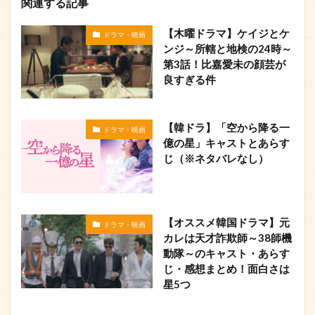
関連する記事
【木曜ドラマ】ケイジとケ
ドラマ・映画
ンジ～所轄と地検の24時～
第3話！比嘉愛未の顔芸が
良すぎる件
【韓ドラ】「空から降る一
ドラマ・映画
億の星」キャストとあらす
じ（※ネタバレなし）
【オススメ韓国ドラマ】元
ドラマ・映画
カレは天才詐欺師～38師機
動隊～のキャスト・あらす
じ・感想まとめ！面白さは
星5つ