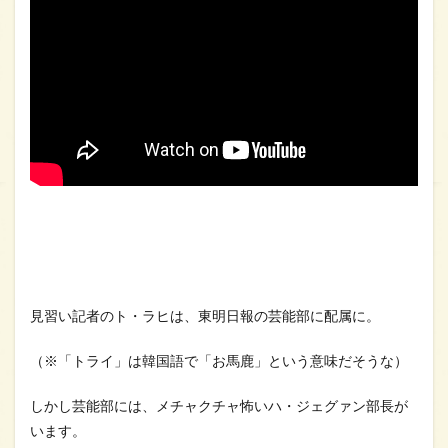
イン
ター
ン」
感
想！
面白
かっ
た？
面白
くな
かっ
た？
2.1
スト
ーリ
ーが
分か
見習い記者のト・ラヒは、東明日報の芸能部に配属に。
りず
らか
（※「トライ」は韓国語で「お馬鹿」という意味だそうな）
った
しかし芸能部には、メチャクチャ怖いハ・ジェグァン部長が
います。