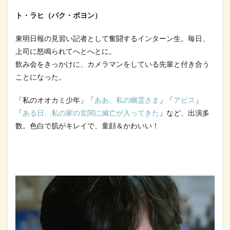
ト・ラヒ（パク・ボヨン）
東明日報の見習い記者として奮闘するインターン生。毎日、
上司に怒鳴られてへとへとに。
飲み会をきっかけに、カメラマンをしている先輩と付き合う
ことになった。
「私のオオカミ少年」「
ああ、私の幽霊さま
」「
アビス
」
「
ある日、私の家の玄関に滅亡が入ってきた
」など、出演多
数。色白で肌がキレイで、童顔＆かわいい！