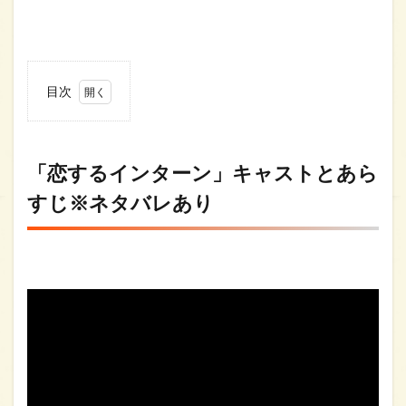
目次
1
「恋
する
イン
「恋するインターン」キャストとあら
ター
すじ※ネタバレあり
ン」
キャ
スト
とあ
らす
じ※
ネタ
バレ
あり
2
「恋
する